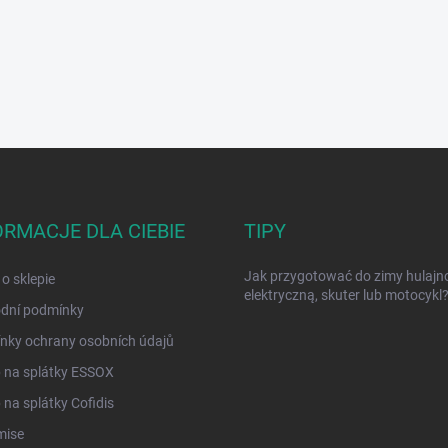
ORMACJE DLA CIEBIE
TIPY
Jak przygotować do zimy hulajn
 o sklepie
elektryczną, skuter lub motocykl
dní podmínky
nky ochrany osobních údajů
 na splátky ESSOX
na splátky Cofidis
mise