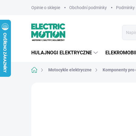
Przejść
Opinie o sklepie
Obchodní podmínky
Podmínky 
do
treści
HULAJNOGI ELEKTRYCZNE
ELEKROMOBI
Home
Motocykle elektryczne
Komponenty pro 
Brak oceny
Szczegóły oceny
MARKA:
VOLA