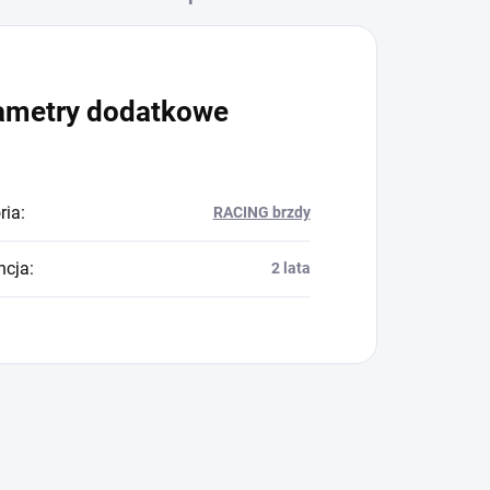
ametry dodatkowe
ria
:
RACING brzdy
ncja
:
2 lata