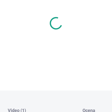
BARVA
MOŻEMY DORĘCZYĆ DO:
WYBI
−
+
Video (1)
Ocena