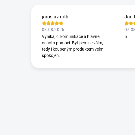
jaroslav roth
Jan 
08.08.2026
07.0
Vynikající komunikace a hlavně
5
ochota pomoci. Byl jsem se vším,
tedy i koupeným produktem velmi
spokojen.