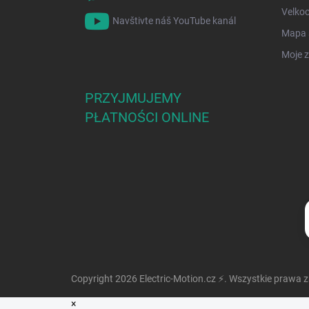
Velko
Navštivte náš YouTube kanál
Mapa 
Moje 
PRZYJMUJEMY
PŁATNOŚCI ONLINE
Copyright 2026
Electric-Motion.cz ⚡
. Wszystkie prawa 
×