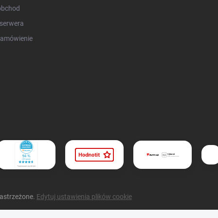
obchod
serwera
zamówienie
zastrzeżone.
Edytuj ustawienia plików cookie