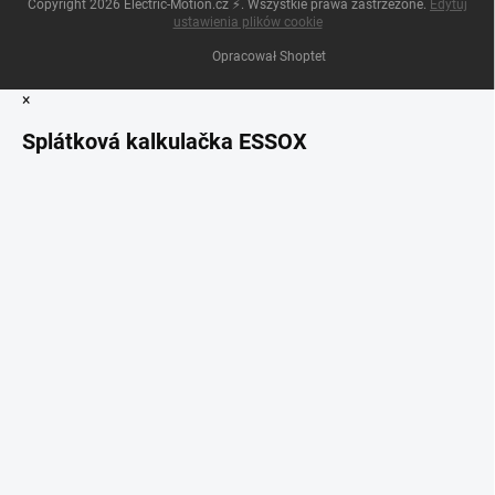
Copyright 2026
Electric-Motion.cz ⚡
. Wszystkie prawa zastrzeżone.
Edytuj
ustawienia plików cookie
Opracował Shoptet
×
Splátková kalkulačka ESSOX