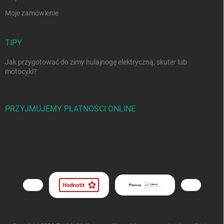
Moje zamówienie
TIPY
Jak przygotować do zimy hulajnogę elektryczną, skuter lub
motocykl?
PRZYJMUJEMY PŁATNOŚCI ONLINE