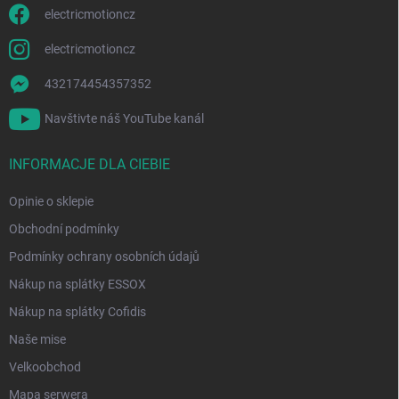
electricmotioncz
electricmotioncz
432174454357352
Navštivte náš YouTube kanál
INFORMACJE DLA CIEBIE
Opinie o sklepie
Obchodní podmínky
Podmínky ochrany osobních údajů
Nákup na splátky ESSOX
Nákup na splátky Cofidis
Naše mise
Velkoobchod
Mapa serwera