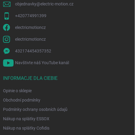
y
objednavky
@
electric-motion.cz
+420774991399
electricmotioncz
electricmotioncz
432174454357352
Navštivte náš YouTube kanál
INFORMACJE DLA CIEBIE
Opinie o sklepie
Obchodní podmínky
Podmínky ochrany osobních údajů
Nákup na splátky ESSOX
Nákup na splátky Cofidis