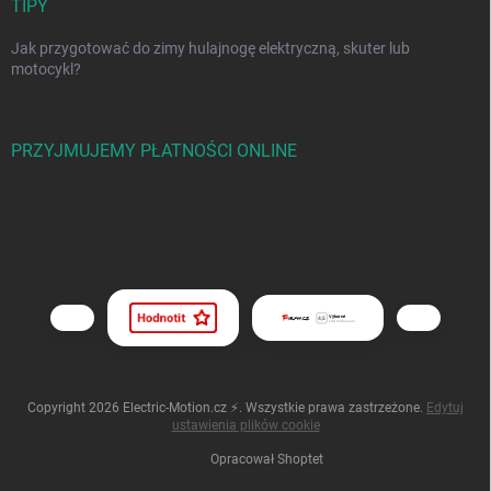
TIPY
Jak przygotować do zimy hulajnogę elektryczną, skuter lub
motocykl?
PRZYJMUJEMY PŁATNOŚCI ONLINE
Copyright 2026
Electric-Motion.cz ⚡
. Wszystkie prawa zastrzeżone.
Edytuj
ustawienia plików cookie
Opracował Shoptet