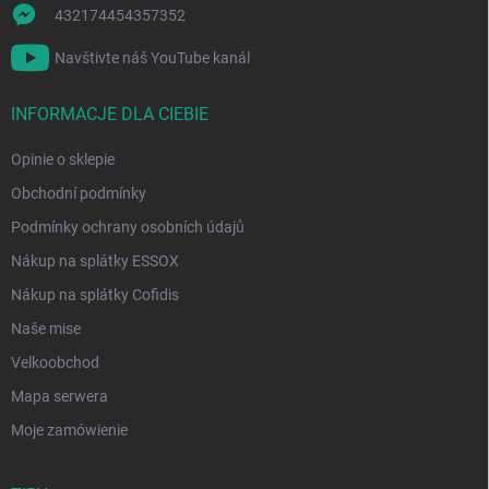
432174454357352
Navštivte náš YouTube kanál
INFORMACJE DLA CIEBIE
Opinie o sklepie
Obchodní podmínky
Podmínky ochrany osobních údajů
Nákup na splátky ESSOX
Nákup na splátky Cofidis
Naše mise
Velkoobchod
Mapa serwera
Moje zamówienie