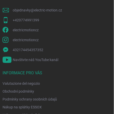
l
a
l
g
'
objednavky
@
electric-motion.cz
i
e
l
n
+420774991399
e
a
n
electricmotioncz
c
o
electricmotioncz
432174454357352
Navštivte náš YouTube kanál
INFORMACE PRO VÁS
Valutazione del negozio
Obchodní podmínky
Podmínky ochrany osobních údajů
Nákup na splátky ESSOX