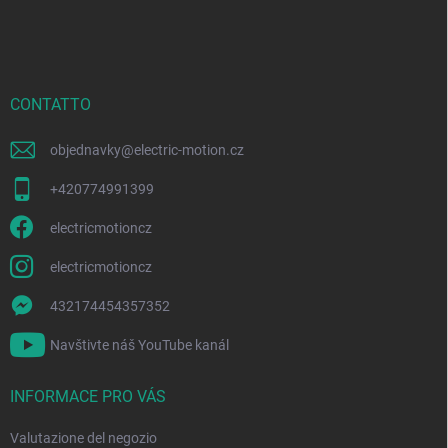
i
è
d
i
p
CONTATTO
a
g
objednavky
@
electric-motion.cz
i
n
+420774991399
a
electricmotioncz
electricmotioncz
432174454357352
Navštivte náš YouTube kanál
INFORMACE PRO VÁS
Valutazione del negozio