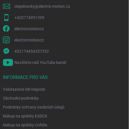
l
g
'
objednavky
@
electric-motion.cz
i
e
l
n
+420774991399
e
a
n
electricmotioncz
c
o
electricmotioncz
432174454357352
Navštivte náš YouTube kanál
INFORMACE PRO VÁS
Valutazione del negozio
Obchodní podmínky
Podmínky ochrany osobních údajů
Nákup na splátky ESSOX
Nákup na splátky Cofidis