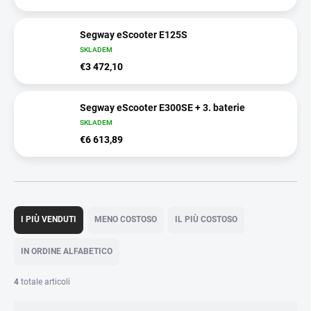
Segway eScooter E125S
SKLADEM
€3 472,10
Segway eScooter E300SE + 3. baterie
SKLADEM
€6 613,89
O
r
I PIÙ VENDUTI
MENO COSTOSO
IL PIÙ COSTOSO
d
i
IN ORDINE ALFABETICO
n
a
4
totale articoli
m
e