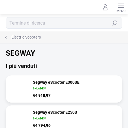
Vai
al
contenuto
Ricerca
Electric Scooters
SEGWAY
I più venduti
Segway eScooter E300SE
SKLADEM
€4 918,97
Segway eScooter E250S
SKLADEM
€4 794,96