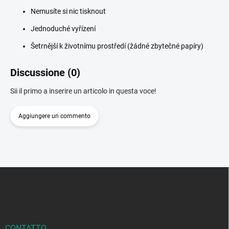
Nemusíte si nic tisknout
Jednoduché vyřízení
Šetrnější k životnímu prostředí (žádné zbytečné papíry)
Discussione (0)
Sii il primo a inserire un articolo in questa voce!
Aggiungere un commento
P
i
è
d
i
p
CONTATTO