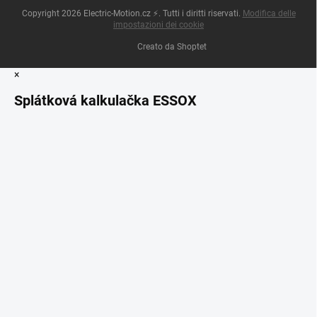
Copyright 2026
Electric-Motion.cz ⚡
. Tutti i diritti riservati.
Modifica delle
impostazioni dei cookie
Creato da Shoptet
×
Splátková kalkulačka ESSOX