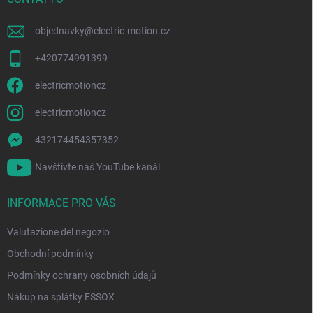
a
g
objednavky
@
electric-motion.cz
i
n
+420774991399
a
electricmotioncz
electricmotioncz
432174454357352
Navštivte náš YouTube kanál
INFORMACE PRO VÁS
Valutazione del negozio
Obchodní podmínky
Podmínky ochrany osobních údajů
Nákup na splátky ESSOX