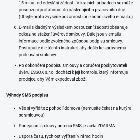
15 minut od odeslání žádosti. V krajních případech se může
posouzení protáhnout do následujícího pracovního dne.
(Dbejte proto zvýšené pozornosti při zadání svého e-mailu.)
E-mail s kladným výsledkem posouzení žádosti obsahuje
odkaz na stažení úvěrové smlouvy. Dále jsou v emailu
informace podle zvoleného způsobu podpisu smlouvy.
Postupujte dle těchto instrukcí, aby došlo ke správnému
podepsání smlouvy.
Po dokončení podpisu smlouvy a doručení poskytovateli
úvěru ESSOX s.r.o. dochází k její kontrole, který informuje
prodejce, aby Vám expedoval zboží.
Výhody SMS podpisu
Vše si vyřídíte z pohodlí domova (nemusíte čekat na kurýra
se smlouvou)
Podepsaní smlouvy pomocí SMS je zcela ZDARMA
Úspora času, rychlost vyřízení v rámci hodin