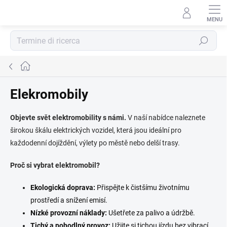
Vai
al
contenuto
Ricerca
Casa
Elekromobily
Objevte svět elektromobility s námi.
V naší nabídce naleznete
širokou škálu elektrických vozidel,
která jsou ideální pro
každodenní dojíždění,
výlety po městě nebo delší trasy.
Proč si vybrat elektromobil?
Ekologická doprava:
Přispějte k čistšímu životnímu
prostředí a snížení emisí.
Nízké provozní náklady:
Ušetřete za palivo a údržbě.
Tichý a pohodlný provoz:
Užijte si tichou jízdu bez vibrací.