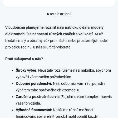
6
totale articoli
C
o
n
V budoucnu plánujeme rozšířit naší nabídku o další modely
t
elektromobilů a nanocarů různých značek a velikostí.
Ať už
r
hledáte malý a obratný vůz pro město,
o
nebo prostornější model
l
pro celou rodinu,
u nás si určitě vyberete.
l
i
Proč nakupovat u nás?
d
e
Široký výběr:
Neustále rozšiřujeme naši nabídku,
abychom
l
l
vyhověli všem vašim požadavkům.
'
Odborné poradenství:
Naši odborníci vám rádi poradí s
e
výběrem toho správného elektromobilu.
l
e
Záruční a pozáruční servis:
Zajistíme vám komplexní servis
n
vašeho vozidla.
c
Výhodné financování:
Nabízíme různé možnosti
o
financování,
aby si elektromobil mohl pořídit každý.