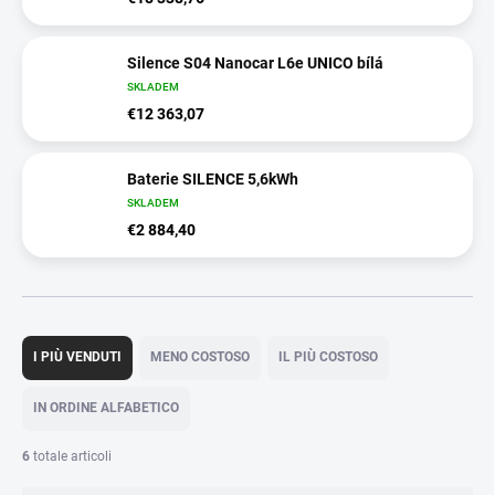
Silence S04 Nanocar L6e UNICO bílá
SKLADEM
€12 363,07
Baterie SILENCE 5,6kWh
SKLADEM
€2 884,40
O
r
I PIÙ VENDUTI
MENO COSTOSO
IL PIÙ COSTOSO
d
i
IN ORDINE ALFABETICO
n
a
6
totale articoli
m