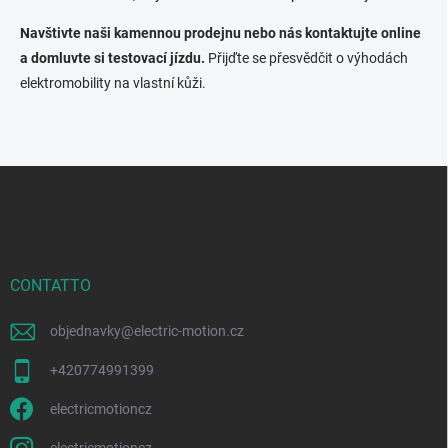
Navštivte naši kamennou prodejnu nebo nás kontaktujte online
a domluvte si testovací jízdu.
Přijďte se přesvědčit o výhodách
elektromobility na vlastní kůži.
P
i
è
d
i
p
CONTATTO
a
g
objednavky
@
electric-motion.cz
i
n
+420774991399
a
electricmotioncz