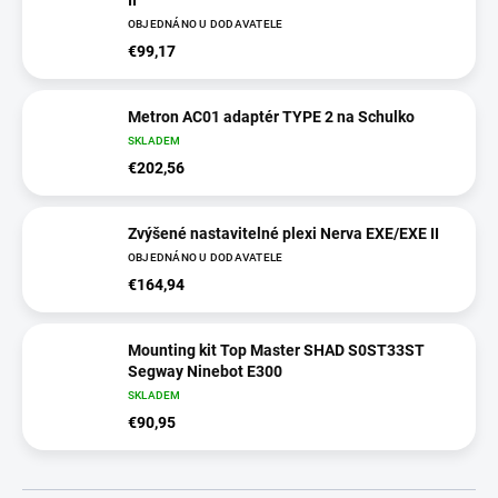
II
OBJEDNÁNO U DODAVATELE
€99,17
Metron AC01 adaptér TYPE 2 na Schulko
SKLADEM
€202,56
Zvýšené nastavitelné plexi Nerva EXE/EXE II
OBJEDNÁNO U DODAVATELE
€164,94
Mounting kit Top Master SHAD S0ST33ST
Segway Ninebot E300
SKLADEM
€90,95