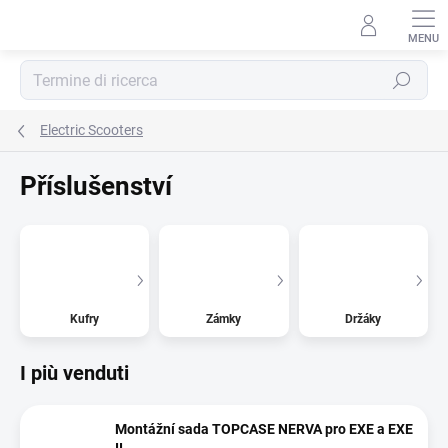
Vai
al
contenuto
Ricerca
Electric Scooters
Příslušenství
Kufry
Zámky
Držáky
I più venduti
Montážní sada TOPCASE NERVA pro EXE a EXE