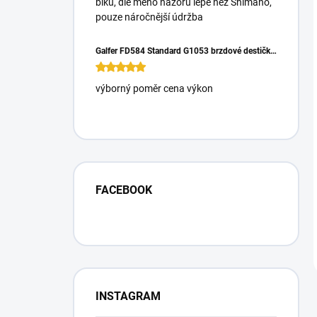
biku, dle mého názoru lépe než Shimano,
pouze náročnější údržba
Galfer FD584 Standard G1053 brzdové destičky pro Magura Gustrav PRO
výborný poměr cena výkon
FACEBOOK
INSTAGRAM