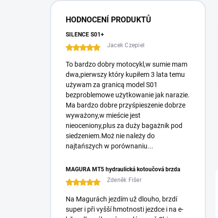
e
r
HODNOCENÍ PRODUKTŮ
a
l
SILENCE S01+
e
Jacek Czepiel
To bardzo dobry motocykl,w sumie mam
dwa,pierwszy który kupiłem 3 lata temu
używam za granicą model S01
bezproblemowe użytkowanie jak narazie.
Ma bardzo dobre przyśpieszenie dobrze
wyważony,w mieście jest
nieoceniony,plus za duży bagażnik pod
siedzeniem.Moż nie należy do
najtańszych w porównaniu...
MAGURA MT5 hydraulická kotoučová brzda
Zdeněk Fišer
Na Magurách jezdím už dlouho, brzdí
super i při vyšší hmotnosti jezdce i na e-