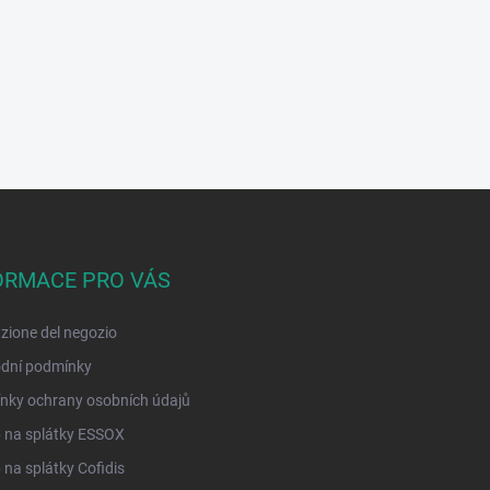
ORMACE PRO VÁS
zione del negozio
dní podmínky
nky ochrany osobních údajů
 na splátky ESSOX
na splátky Cofidis