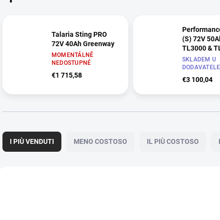
Performance
Talaria Sting PRO
(S) 72V 50A
72V 40Ah Greenway
TL3000 & T
MOMENTÁLNĚ
(MX3&MX4)
SKLADEM U
NEDOSTUPNÉ
DODAVATEL
€1 715,58
€3 100,04
O
r
I PIÙ VENDUTI
MENO COSTOSO
IL PIÙ COSTOSO
d
i
n
E
a
l
2020
m
e
e
n
n
c