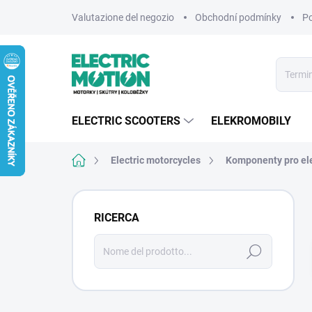
Vai
Valutazione del negozio
Obchodní podmínky
Po
al
contenuto
ELECTRIC SCOOTERS
ELEKROMOBILY
Casa
Electric motorcycles
Komponenty pro el
B
a
RICERCA
r
r
Ricerca
a
l
a
t