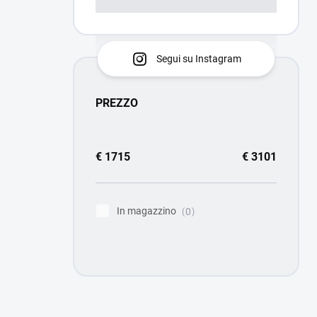
Segui su Instagram
PREZZO
€
1715
€
3101
In magazzino
0