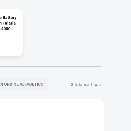
 Battery
h Talaria
L4000
E
2
totale articoli
IN ORDINE ALFABETICO
1891