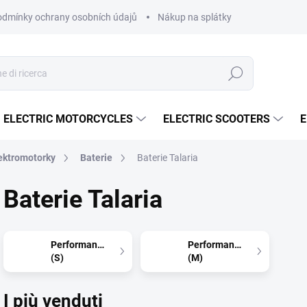
dmínky ochrany osobních údajů
Nákup na splátky ESSOX
Nákup
Ricerca
ELECTRIC MOTORCYCLES
ELECTRIC SCOOTERS
E
ektromotorky
Baterie
Baterie Talaria
Baterie Talaria
Performance
Performance
(S)
(M)
I più venduti