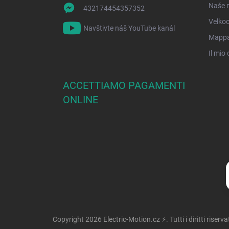
Naše 
432174454357352
Velko
Navštivte náš YouTube kanál
Mappa 
Il mio 
ACCETTIAMO PAGAMENTI
ONLINE
Copyright 2026
Electric-Motion.cz ⚡
. Tutti i diritti riserva