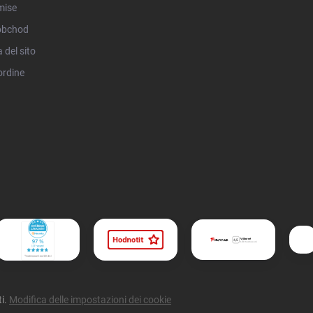
mise
obchod
del sito
ordine
ti.
Modifica delle impostazioni dei cookie