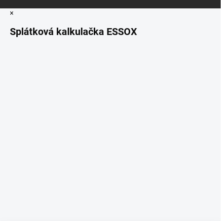
×
Splátková kalkulačka ESSOX