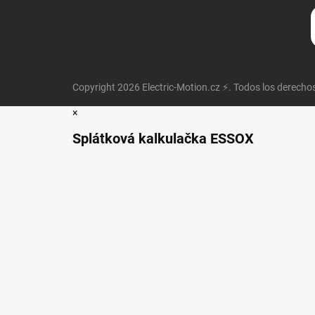
Copyright 2026
Electric-Motion.cz ⚡
. Todos los derecho
×
Splátková kalkulačka ESSOX