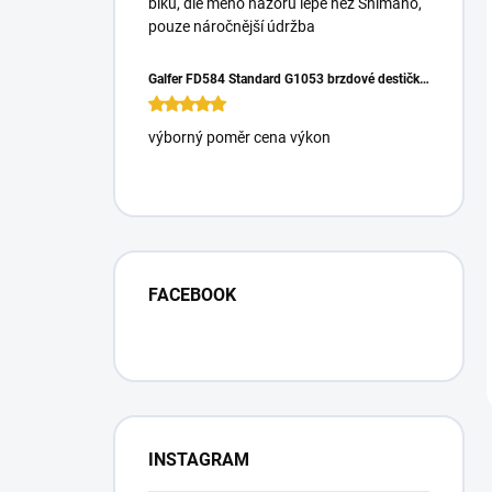
biku, dle mého názoru lépe než Shimano,
pouze náročnější údržba
Galfer FD584 Standard G1053 brzdové destičky pro Magura Gustrav PRO
výborný poměr cena výkon
FACEBOOK
INSTAGRAM