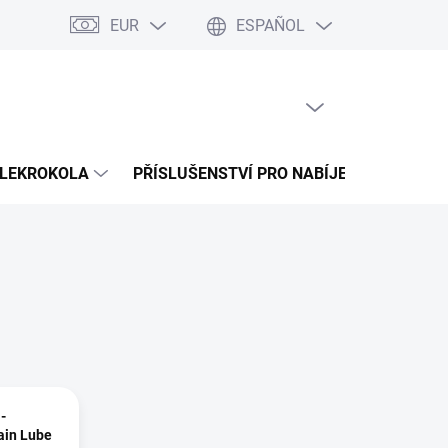
EUR
ESPAÑOL
na splátky Cofidis
Naše mise
Velkoobchod
Mapa del sitio
CESTA VACÍA
CESTA
DE
LA
COMPRA
LEKROKOLA
PŘÍSLUŠENSTVÍ PRO NABÍJENÍ
PROD
-
ain Lube