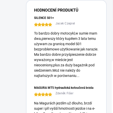
e
r
HODNOCENÍ PRODUKTŮ
a
l
SILENCE S01+
Jacek Czepiel
To bardzo dobry motocykl,w sumie mam
dwa,pierwszy który kupiłem 3 lata temu
używam za granicą model S01
bezproblemowe użytkowanie jak narazie.
Ma bardzo dobre przyśpieszenie dobrze
wyważony,w mieście jest
nieoceniony,plus za duży bagażnik pod
siedzeniem.Moż nie należy do
najtańszych w porównaniu...
MAGURA MT5 hydraulická kotoučová brzda
Zdeněk Fišer
Na Magurách jezdím už dlouho, brzdí
super i při vyšší hmotnosti jezdce i na e-