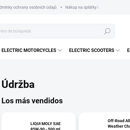
dmínky ochrany osobních údajů
Nákup na splátky ESSOX
Nákup 
Buscar
en
ELECTRIC MOTORCYCLES
ELECTRIC SCOOTERS
E
Údržba
Los más vendidos
Off-Road All
LIQUI MOLY SAE
Weather Ch
85W-90 - 500 ml