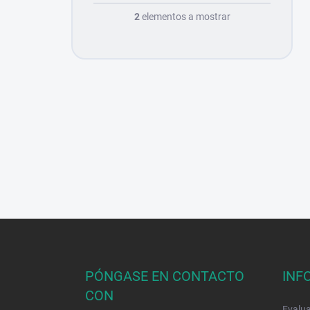
2
elementos a mostrar
P
i
e
d
PÓNGASE EN CONTACTO
INF
e
CON
p
Evalua