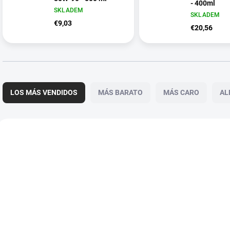
- 400ml
SKLADEM
SKLADEM
€9,03
€20,56
C
l
LOS MÁS VENDIDOS
MÁS BARATO
MÁS CARO
AL
a
s
i
L
f
i
2011
i
s
c
t
a
a
c
d
i
e
ó
p
n
r
d
o