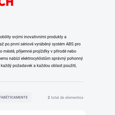
bility svými inovativními produkty a
až po první sériově vyráběný systém ABS pro
po městě, příjemné projížďky v přírodě nebo
tems nabízí elektrocyklistům správný pohonný
o každý požadavek a každou oblast použití,
2
total de elementos
FABÉTICAMENTE