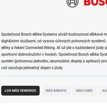
Společnost Bosch eBike Systems utváří budoucnost eBikové mo
digitálními službami, od vysoce účinných pohonných systémů 
eBiky a řešení Connected Biking. Ať už jde o každodenní jízdy 
sportovní dobrodružství v horách: Společnost Bosch eBike Sys
systém (pohonnou jednotku, akumulátor, displej a aplikaci) pr
což zaručuje jedinečný dojem z jízdy.
C
l
LOS MÁS VENDIDOS
MÁS BARATO
MÁS CARO
AL
a
s
i
L