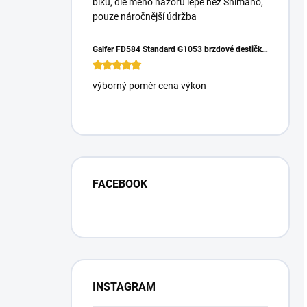
biku, dle mého názoru lépe než Shimano,
pouze náročnější údržba
Galfer FD584 Standard G1053 brzdové destičky pro Magura Gustrav PRO
výborný poměr cena výkon
FACEBOOK
INSTAGRAM