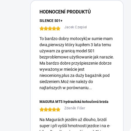
e
r
HODNOCENÍ PRODUKTŮ
a
l
SILENCE S01+
Jacek Czepiel
To bardzo dobry motocykl,w sumie mam
dwa,pierwszy który kupiłem 3 lata temu
używam za granicą model S01
bezproblemowe użytkowanie jak narazie.
Ma bardzo dobre przyśpieszenie dobrze
wyważony,w mieście jest
nieoceniony,plus za duży bagażnik pod
siedzeniem.Moż nie należy do
najtańszych w porównaniu...
MAGURA MT5 hydraulická kotoučová brzda
Zdeněk Fišer
Na Magurách jezdím už dlouho, brzdí
super i při vyšší hmotnosti jezdce i na e-