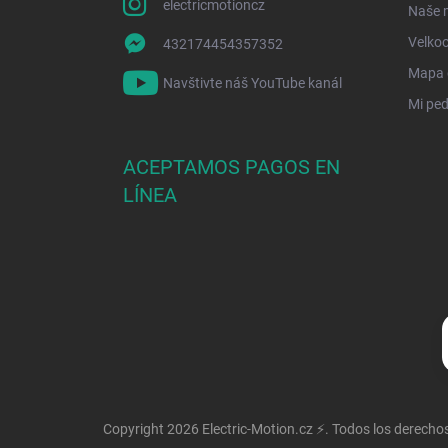
electricmotioncz
Naše 
Velko
432174454357352
Mapa d
Navštivte náš YouTube kanál
Mi ped
ACEPTAMOS PAGOS EN
LÍNEA
Copyright 2026
Electric-Motion.cz ⚡
. Todos los derecho