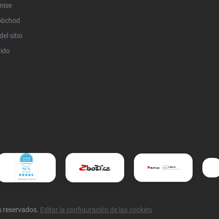
mise
obchod
el sitio
ido
s reservados.
Editar la configuración de las cookies