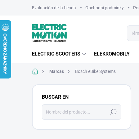
Ir
Evaluación de la tienda
Obchodní podmínky
Po
al
contenido
ELECTRIC SCOOTERS
ELEKROMOBILY
Inicio
Marcas
Bosch eBike Systems
B
a
BUSCAR EN
r
r
Buscar
a
en
l
a
t