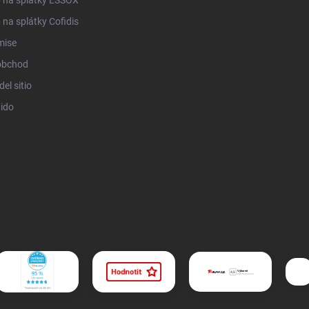
na splátky Cofidis
mise
obchod
el sitio
ido