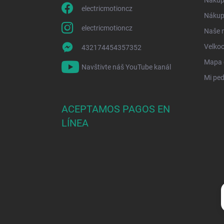
a
electricmotioncz
Nákup 
electricmotioncz
Naše 
Velko
432174454357352
Mapa d
Navštivte náš YouTube kanál
Mi ped
ACEPTAMOS PAGOS EN
LÍNEA