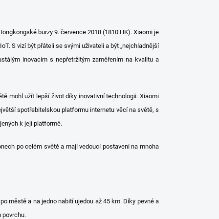
 Hongkongské burzy 9. července 2018 (1810.HK). Xiaomi je
S vizí být přáteli se svými uživateli a být „nejchladnější
ustálým inovacím s nepřetržitým zaměřením na kvalitu a
ě mohl užít lepší život díky inovativní technologii. Xiaomi
větší spotřebitelskou platformu internetu věcí na světě, s
ených k její platformě.
ionech po celém světě a mají vedoucí postavení na mnoha
y po městě a na jedno nabití ujedou až 45 km. Díky pevné a
m povrchu.