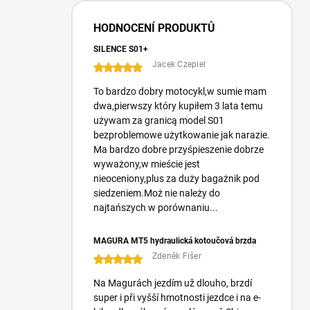
e
r
HODNOCENÍ PRODUKTŮ
a
l
SILENCE S01+
Jacek Czepiel
To bardzo dobry motocykl,w sumie mam
dwa,pierwszy który kupiłem 3 lata temu
używam za granicą model S01
bezproblemowe użytkowanie jak narazie.
Ma bardzo dobre przyśpieszenie dobrze
wyważony,w mieście jest
nieoceniony,plus za duży bagażnik pod
siedzeniem.Moż nie należy do
najtańszych w porównaniu...
MAGURA MT5 hydraulická kotoučová brzda
Zdeněk Fišer
Na Magurách jezdím už dlouho, brzdí
super i při vyšší hmotnosti jezdce i na e-