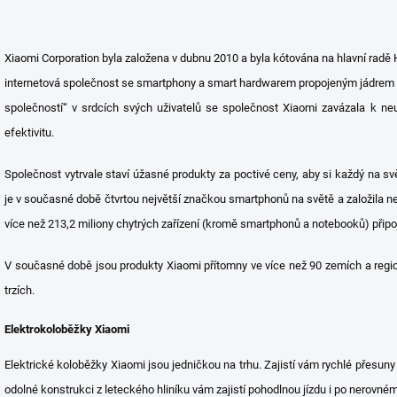
Xiaomi Corporation byla založena v dubnu 2010 a byla kótována na hlavní radě
internetová společnost se smartphony a smart hardwarem propojeným jádrem IoT. 
společností“ v srdcích svých uživatelů se společnost Xiaomi zavázala k ne
efektivitu.
Společnost vytrvale staví úžasné produkty za poctivé ceny, aby si každý na svět
je v současné době čtvrtou největší značkou smartphonů na světě a založila nej
více než 213,2 miliony chytrých zařízení (kromě smartphonů a notebooků) připoj
V současné době jsou produkty Xiaomi přítomny ve více než 90 zemích a reg
trzích.
Elektrokoloběžky Xiaomi
Elektrické koloběžky Xiaomi jsou jedničkou na trhu. Zajistí vám rychlé přesun
odolné konstrukci z leteckého hliníku vám zajistí pohodlnou jízdu i po nerovné