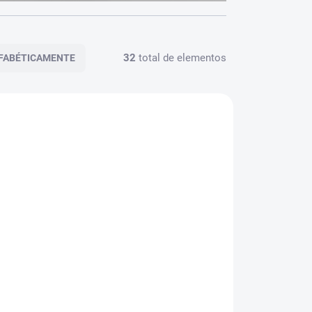
32
total de elementos
FABÉTICAMENTE
BESTSELLER
276
375
SKLADEM
TUPNÉ
Duše 8,5" pro Xiaomi
Scooter
 Mi
€6,14