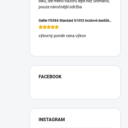
biku, dle mého názoru lépe než Shimano,
pouze náročnější údržba
Galfer FD584 Standard G1053 brzdové destičky pro Magura Gustrav PRO
výborný poměr cena výkon
FACEBOOK
INSTAGRAM