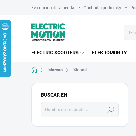
Ir
Evaluación de la tienda
Obchodní podmínky
Po
al
contenido
ELECTRIC SCOOTERS
ELEKROMOBILY
Inicio
Marcas
Xiaomi
B
a
BUSCAR EN
r
r
Buscar
a
en
l
a
t