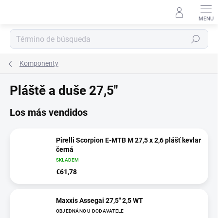
Ir
al
contenido
Buscar
en
Komponenty
Pláště a duše 27,5"
Los más vendidos
Pirelli Scorpion E-MTB M 27,5 x 2,6 plášť kevlar
černá
SKLADEM
€61,78
Maxxis Assegai 27,5" 2,5 WT
OBJEDNÁNO U DODAVATELE