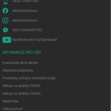
a
n
+420774991399
d
a
o
electricmotioncz
electricmotioncz
432174454357352
Navštivte náš YouTube kanál
INFORMACE PRO VÁS
Evaluación de la tienda
Obchodní podmínky
Podmínky ochrany osobních údajů
Nákup na splátky ESSOX
Nákup na splátky Cofidis
Naše mise
Velkoobchod