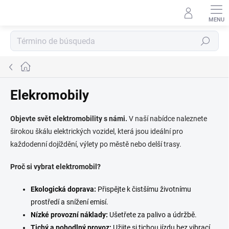
Ir
al
contenido
Buscar
en
Inicio
Elekromobily
Objevte svět elektromobility s námi.
V naší nabídce naleznete
širokou škálu elektrických vozidel,
která jsou ideální pro
každodenní dojíždění,
výlety po městě nebo delší trasy.
Proč si vybrat elektromobil?
Ekologická doprava:
Přispějte k čistšímu životnímu
prostředí a snížení emisí.
Nízké provozní náklady:
Ušetřete za palivo a údržbě.
Tichý a pohodlný provoz:
Užijte si tichou jízdu bez vibrací.