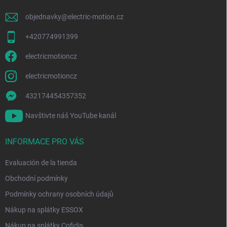
á
g
objednavky
@
electric-motion.cz
i
n
+420774991399
a
electricmotioncz
electricmotioncz
432174454357352
Navštivte náš YouTube kanál
INFORMACE PRO VÁS
Evaluación de la tienda
Obchodní podmínky
Podmínky ochrany osobních údajů
Nákup na splátky ESSOX
Nákup na splátky Cofidis