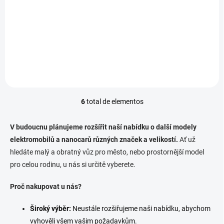
Silence S04 L6e: Tichá revoluce v městské mobilitě. Potřebuješ
spolehlivého a praktického společníka pro každodenní dojíždění?
Silence S04 L6e je ideální volbou. Tento...
6
total de elementos
C
o
n
V budoucnu plánujeme rozšířit naší nabídku o další modely
t
elektromobilů a nanocarů různých značek a velikostí.
Ať už
r
hledáte malý a obratný vůz pro město,
o
nebo prostornější model
l
pro celou rodinu,
u nás si určitě vyberete.
e
s
Proč nakupovat u nás?
d
e
Široký výběr:
Neustále rozšiřujeme naši nabídku,
abychom
l
i
vyhověli všem vašim požadavkům.