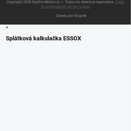
Copyright 2026
Electric-Motion.cz ⚡
. Todos los derechos reservados.
Editar
la configuración de las cookies
Creado por Shoptet
×
Splátková kalkulačka ESSOX