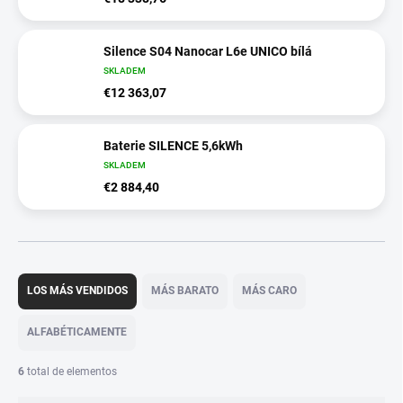
Silence S04 Nanocar L6e UNICO bílá
SKLADEM
€12 363,07
Baterie SILENCE 5,6kWh
SKLADEM
€2 884,40
C
l
LOS MÁS VENDIDOS
MÁS BARATO
MÁS CARO
a
s
ALFABÉTICAMENTE
i
f
6
total de elementos
i