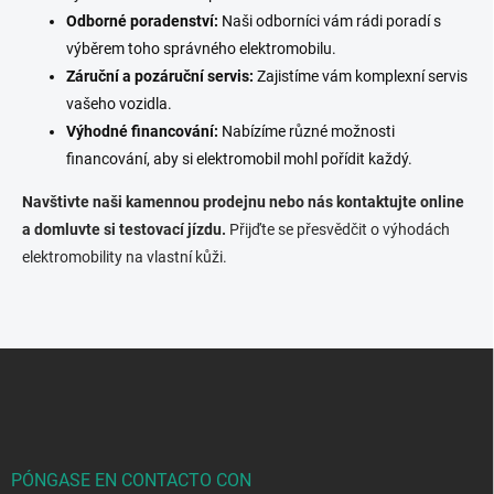
s
Odborné poradenství:
Naši odborníci vám rádi poradí s
t
výběrem toho správného elektromobilu.
a
d
Záruční a pozáruční servis:
Zajistíme vám komplexní servis
o
vašeho vozidla.
Výhodné financování:
Nabízíme různé možnosti
financování,
aby si elektromobil mohl pořídit každý.
Navštivte naši kamennou prodejnu nebo nás kontaktujte online
a domluvte si testovací jízdu.
Přijďte se přesvědčit o výhodách
elektromobility na vlastní kůži.
P
i
e
d
e
p
PÓNGASE EN CONTACTO CON