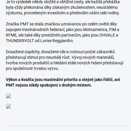
Je to výsledek někdy složité a obtížné cesty, ale každá překážka
byla vždy překonána díky získaným zkušenostem, neustálému
výzkumu, provedeným investicím a především vášni celé rodiny.
Značka PMT se stala značkou uznávanou po celém světě díky
zapojení mezinárodních federací, jako jsou Motoamerica, FIM a
RFME, ale také díky prestižním partnerům, jako jsou OHVALE a
THUNDERVOLT od Lorise Reggianiho.
Dosažené úspěchy, dosažené cíle a rostoucí počet zákazníků
představují stimul pro neustálý růst. Vývoj nových materiálů,
tvorba nových produktů a hledání stále nových řešení představují
pro společnost trvalou výzvu.
Výkon a kvalita jsou maximální priorita a stejně jako řidiči, ani
PMT nejsou nikdy spokojeni s druhým místem.