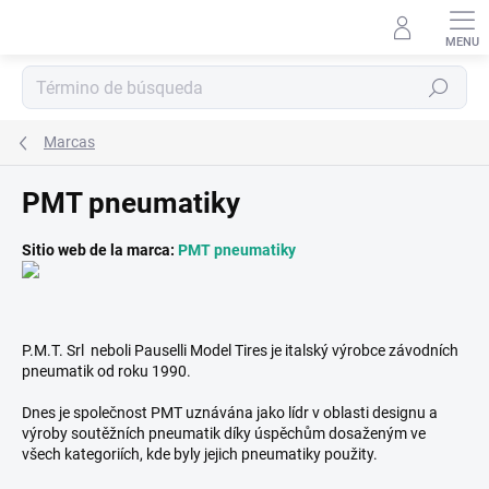
Ir
al
contenido
Buscar
en
Marcas
PMT pneumatiky
Sitio web de la marca:
PMT pneumatiky
P.M.T. Srl neboli
Pauselli Model Tires je it
alský výrobce závodních
pneumatik od roku 1990.
Dnes je společnost PMT uznávána jako lídr v oblasti designu a
výroby soutěžních pneumatik díky úspěchům dosaženým ve
všech kategoriích, kde byly jejich pneumatiky použity.