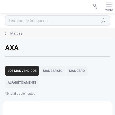
Ir
al
contenido
Buscar
en
Marcas
AXA
C
l
LOS MÁS VENDIDOS
MÁS BARATO
MÁS CARO
a
s
ALFABÉTICAMENTE
i
f
10
total de elementos
i
L
c
i
a
777
s