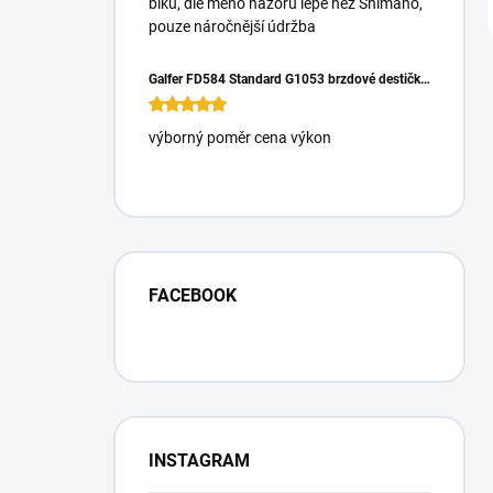
biku, dle mého názoru lépe než Shimano,
pouze náročnější údržba
Galfer FD584 Standard G1053 brzdové destičky pro Magura Gustrav PRO
výborný poměr cena výkon
FACEBOOK
INSTAGRAM