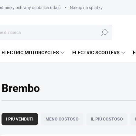
dmínky ochrany osobních údajů
Nákup na splátky ESSOX
Nákup
Ricerca
ELECTRIC MOTORCYCLES
ELECTRIC SCOOTERS
E
Brembo
O
r
I PIÙ VENDUTI
MENO COSTOSO
IL PIÙ COSTOSO
d
i