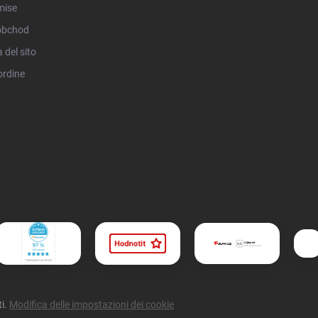
mise
obchod
del sito
ordine
ti.
Modifica delle impostazioni dei cookie