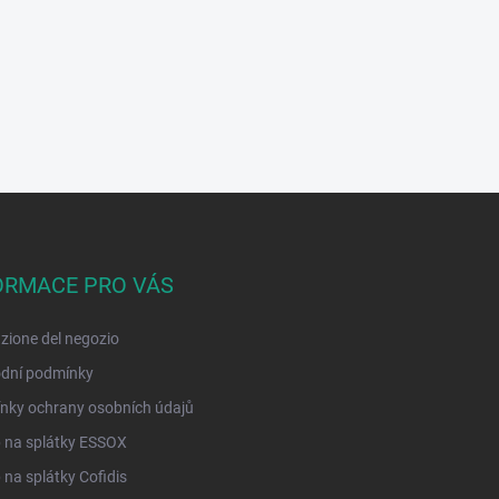
ORMACE PRO VÁS
zione del negozio
dní podmínky
nky ochrany osobních údajů
 na splátky ESSOX
na splátky Cofidis