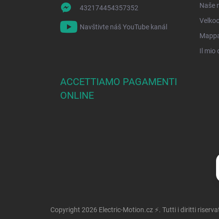
Naše 
432174454357352
Velko
Navštivte náš YouTube kanál
Mappa 
Il mio 
ACCETTIAMO PAGAMENTI
ONLINE
Copyright 2026
Electric-Motion.cz ⚡
. Tutti i diritti riserva