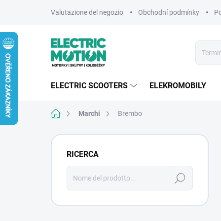
Vai
Valutazione del negozio
Obchodní podmínky
Po
al
contenuto
ELECTRIC SCOOTERS
ELEKROMOBILY
Casa
Marchi
Brembo
B
a
RICERCA
r
r
Ricerca
a
l
a
t