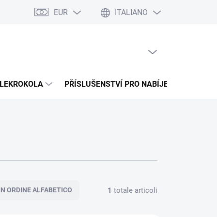
EUR
ITALIANO
 na splátky Cofidis
Naše mise
Velkoobchod
Mappa del sito
CARRELLO VUOTO
CARRELLO
DELLA
SPESA
LEKROKOLA
PŘÍSLUŠENSTVÍ PRO NABÍJENÍ
PROD
1
totale articoli
IN ORDINE ALFABETICO