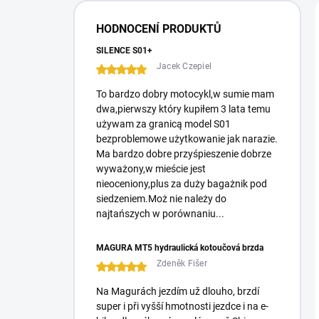
e
r
HODNOCENÍ PRODUKTŮ
a
l
SILENCE S01+
e
Jacek Czepiel
To bardzo dobry motocykl,w sumie mam
dwa,pierwszy który kupiłem 3 lata temu
używam za granicą model S01
bezproblemowe użytkowanie jak narazie.
Ma bardzo dobre przyśpieszenie dobrze
wyważony,w mieście jest
nieoceniony,plus za duży bagażnik pod
siedzeniem.Moż nie należy do
najtańszych w porównaniu...
MAGURA MT5 hydraulická kotoučová brzda
Zdeněk Fišer
Na Magurách jezdím už dlouho, brzdí
super i při vyšší hmotnosti jezdce i na e-