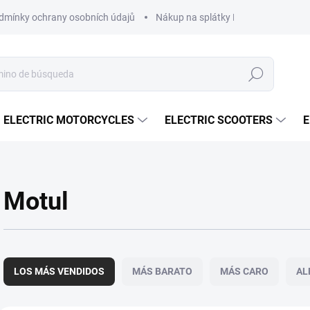
dmínky ochrany osobních údajů
Nákup na splátky ESSOX
Nákup 
Buscar
en
ELECTRIC MOTORCYCLES
ELECTRIC SCOOTERS
E
Motul
C
l
LOS MÁS VENDIDOS
MÁS BARATO
MÁS CARO
AL
a
s