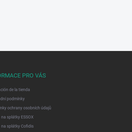
ORMACE PRO VÁS
ción de la tienda
dní podmínky
nky ochrany osobních údajů
 na splátky ESSOX
na splátky Cofidis