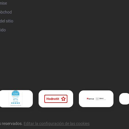
mise
obchod
el sitio
ido
s reservados.
Editar la configuración de las cookies