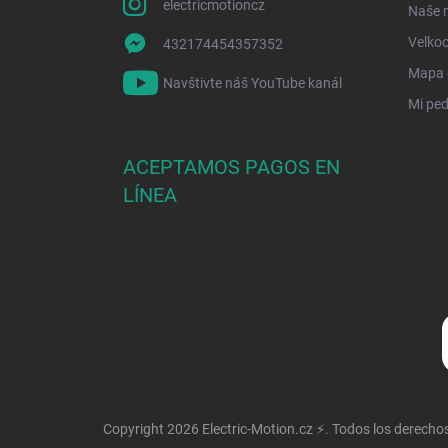
electricmotioncz
Naše 
Velko
432174454357352
Mapa d
Navštivte náš YouTube kanál
Mi ped
ACEPTAMOS PAGOS EN
LÍNEA
Copyright 2026
Electric-Motion.cz ⚡
. Todos los derecho