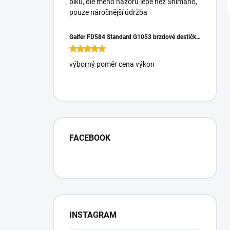
biku, dle mého názoru lépe než Shimano,
pouze náročnější údržba
Galfer FD584 Standard G1053 brzdové destičky pro Magura Gustrav PRO
výborný poměr cena výkon
FACEBOOK
INSTAGRAM