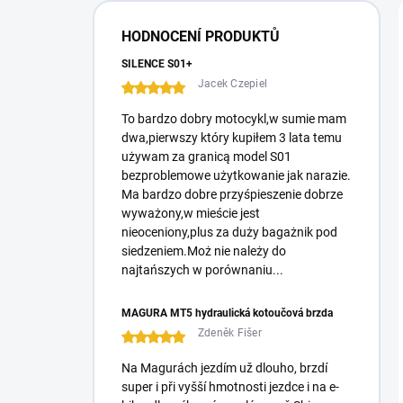
e
r
HODNOCENÍ PRODUKTŮ
a
l
SILENCE S01+
Jacek Czepiel
To bardzo dobry motocykl,w sumie mam
dwa,pierwszy który kupiłem 3 lata temu
używam za granicą model S01
bezproblemowe użytkowanie jak narazie.
Ma bardzo dobre przyśpieszenie dobrze
wyważony,w mieście jest
nieoceniony,plus za duży bagażnik pod
siedzeniem.Moż nie należy do
najtańszych w porównaniu...
MAGURA MT5 hydraulická kotoučová brzda
Zdeněk Fišer
Na Magurách jezdím už dlouho, brzdí
super i při vyšší hmotnosti jezdce i na e-