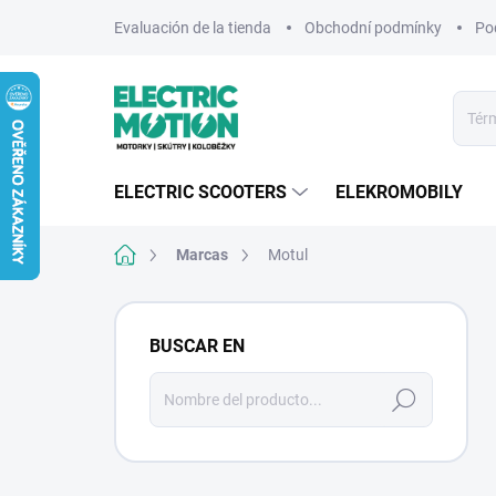
Ir
Evaluación de la tienda
Obchodní podmínky
Po
al
contenido
ELECTRIC SCOOTERS
ELEKROMOBILY
Inicio
Marcas
Motul
B
a
BUSCAR EN
r
r
Buscar
a
en
l
a
t