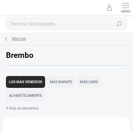
Ir
al
contenido
Buscar
en
Marcas
Brembo
C
l
LOS MÁS VENDIDOS
MÁS BARATO
MÁS CARO
a
s
ALFABÉTICAMENTE
i
f
1
total de elementos
i
L
c
i
a
2676
s