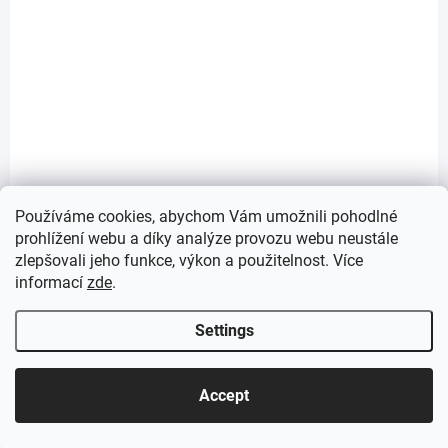
SKLADEM
Pirelli Scorpion E-MTB M 27,5 x 2,6 plášť kevlar
Používáme cookies, abychom Vám umožnili pohodlné
černá
prohlížení webu a díky analýze provozu webu neustále
zlepšovali jeho funkce, výkon a použitelnost. Více
€61,78
Add to cart
informací
zde
.
Settings
Accept
Load 24 more