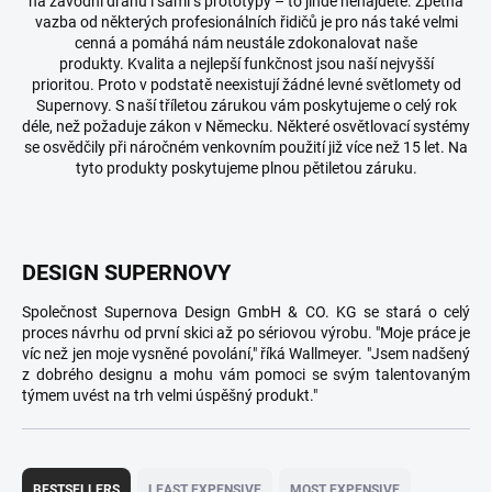
na závodní dráhu i sami s prototypy – to jinde nenajdete.
Zpětná
vazba od některých profesionálních řidičů je pro nás také velmi
cenná a pomáhá nám neustále zdokonalovat naše
produkty.
Kvalita a nejlepší funkčnost jsou naší nejvyšší
prioritou.
Proto v podstatě neexistují žádné levné světlomety od
Supernovy.
S naší tříletou zárukou vám poskytujeme o celý rok
déle, než požaduje zákon v Německu.
Některé osvětlovací systémy
se osvědčily při náročném venkovním použití již více než 15 let.
Na
tyto produkty poskytujeme plnou pětiletou záruku.
DESIGN SUPERNOVY
Společnost Supernova Design GmbH & CO.
KG se stará o celý
proces návrhu od první skici až po sériovou výrobu.
"Moje práce je
víc než jen moje vysněné povolání," říká Wallmeyer.
"Jsem nadšený
z dobrého designu a mohu vám pomoci se svým talentovaným
týmem uvést na trh velmi úspěšný produkt."
P
r
BESTSELLERS
LEAST EXPENSIVE
MOST EXPENSIVE