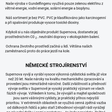
Naše výroba v Gundelfingenu využívá pouze zelenou elektřinu z
větrné energie, vodní energie, solární energie a bioplynu.
Náš sortiment je bez PVC. PVC je klasifikováno jako karcinogenní
a při spalování produkuje vysoce toxické dioxiny.
Kdykoli si u nás objednáte produkt Supernova, dostanete jej
prostřednictvím C0
neutrální dopravy v ekologickém balení.
2 -
Ochrana životního prostředí začíná u lidí. Většina našich
zaměstnanců proto do práce jezdí na kole.
NĚMECKÉ STROJÍRENSTVÍ
Supernova vyvíjí a vyrábí vysoce výkonná cyklistická světla již více
než 20 let.
Naše nároky na kvalitu mechanického zpracování a
provedení jsou mimořádně náročné.
Další zvláštností a předností
vývoje světla v Supernově je vysoký praktický význam ve všech
fázích vývoje.
Vzhledem k tomu, že vývojáři a majitel společnosti
jsou sami vášnivými cyklisty, je praktický přínos nejvyšší
prioritou.
V extrémních oblastech se využívá cenná zpětná vazba
od dálkových řidičů a jako staří 24hodinoví vývojáři rádi vyrážejí