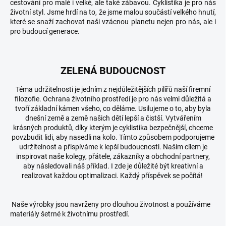
cestování pro malé i velké, ale také zábavou.
Cyklistika je pro nás
životní styl.
Jsme hrdí na to, že jsme malou součástí velkého hnutí,
které se snaží zachovat naši vzácnou planetu nejen pro nás, ale i
pro budoucí generace.
ZELENÁ BUDOUCNOST
Téma udržitelnosti je jedním z nejdůležitějších pilířů naší firemní
filozofie.
Ochrana životního prostředí je pro nás velmi důležitá a
tvoří základní kámen všeho, co děláme.
Usilujeme o to, aby byla
dnešní země a země našich dětí lepší a čistší.
Vytvářením
krásných produktů, díky kterým je cyklistika bezpečnější, chceme
povzbudit lidi, aby nasedli na kolo.
Tímto způsobem podporujeme
udržitelnost a přispíváme k lepší budoucnosti.
Naším cílem je
inspirovat naše kolegy, přátele, zákazníky a obchodní partnery,
aby následovali náš příklad.
I zde je důležité být kreativní a
realizovat každou optimalizaci.
Každý příspěvek se počítá!
Naše výrobky jsou navrženy pro dlouhou životnost a používáme
materiály šetrné k životnímu prostředí.