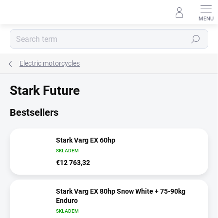
Skip
to
content
Search
Electric motorcycles
Stark Future
Bestsellers
Stark Varg EX 60hp
SKLADEM
€12 763,32
Stark Varg EX 80hp Snow White + 75-90kg
Enduro
SKLADEM