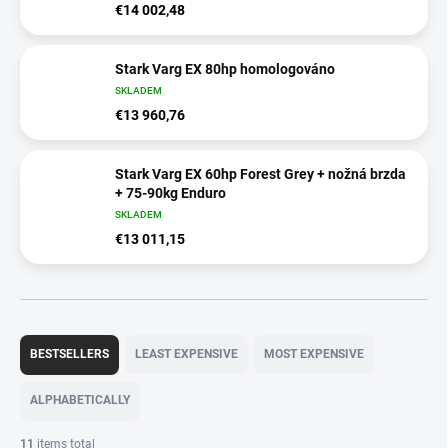
€14 002,48
Stark Varg EX 80hp homologováno
SKLADEM
€13 960,76
Stark Varg EX 60hp Forest Grey + nožná brzda
+ 75-90kg Enduro
SKLADEM
€13 011,15
P
r
BESTSELLERS
LEAST EXPENSIVE
MOST EXPENSIVE
o
d
ALPHABETICALLY
u
c
11
items total