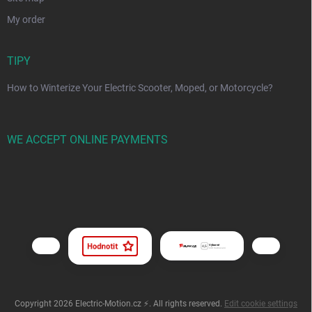
My order
TIPY
How to Winterize Your Electric Scooter, Moped, or Motorcycle?
WE ACCEPT ONLINE PAYMENTS
Copyright 2026
Electric-Motion.cz ⚡
. All rights reserved.
Edit cookie settings