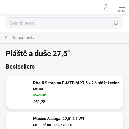
Skip
to
content
Search
Komponenty
Pláště a duše 27,5"
Bestsellers
Pirelli Scorpion E-MTB M 27,5 x 2,6 plášť kevlar
černá
SKLADEM
€61,78
Maxxis Assegai 27,5" 2,5 WT
OBJEDNÁNO U DODAVATELE