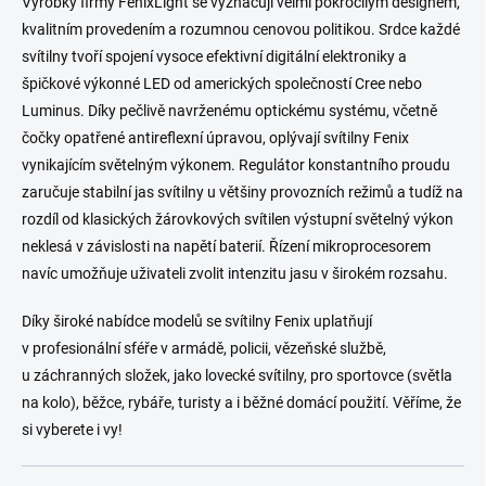
Výrobky firmy FenixLight se vyznačují velmi pokročilým designem,
kvalitním provedením a rozumnou cenovou politikou. Srdce každé
svítilny tvoří spojení vysoce efektivní digitální elektroniky a
špičkové výkonné LED od amerických společností Cree nebo
Luminus. Díky pečlivě navrženému optickému systému, včetně
čočky opatřené antireflexní úpravou, oplývají svítilny Fenix
vynikajícím světelným výkonem. Regulátor konstantního proudu
zaručuje stabilní jas svítilny u většiny provozních režimů a tudíž na
rozdíl od klasických žárovkových svítilen výstupní světelný výkon
neklesá v závislosti na napětí baterií. Řízení mikroprocesorem
navíc umožňuje uživateli zvolit intenzitu jasu v širokém rozsahu.
Díky široké nabídce modelů se svítilny Fenix uplatňují
v profesionální sféře v armádě, policii, vězeňské službě,
u záchranných složek, jako lovecké svítilny, pro sportovce (světla
na kolo), běžce, rybáře, turisty a i běžné domácí použití. Věříme, že
si vyberete i vy!