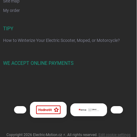
Site map
My order
TIPY
How to Winterize Your Electric Scooter, Moped, or Motorcycle?
WE ACCEPT ONLINE PAYMENTS
Copyright 2026
Electric-Motion.cz ⚡
. All rights reserved.
Edit cookie settings