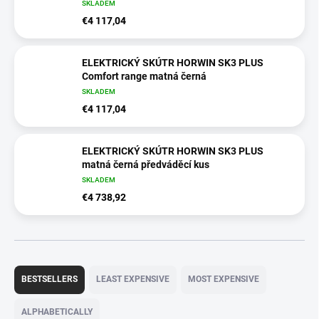
SKLADEM
€4 117,04
ELEKTRICKÝ SKÚTR HORWIN SK3 PLUS
Comfort range matná černá
SKLADEM
€4 117,04
ELEKTRICKÝ SKÚTR HORWIN SK3 PLUS
matná černá předváděcí kus
SKLADEM
€4 738,92
P
r
BESTSELLERS
LEAST EXPENSIVE
MOST EXPENSIVE
o
d
ALPHABETICALLY