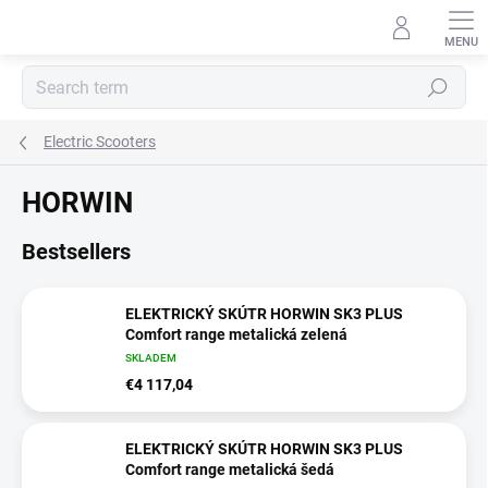
Skip
to
content
Search
Electric Scooters
HORWIN
Bestsellers
ELEKTRICKÝ SKÚTR HORWIN SK3 PLUS
Comfort range metalická zelená
SKLADEM
€4 117,04
ELEKTRICKÝ SKÚTR HORWIN SK3 PLUS
Comfort range metalická šedá