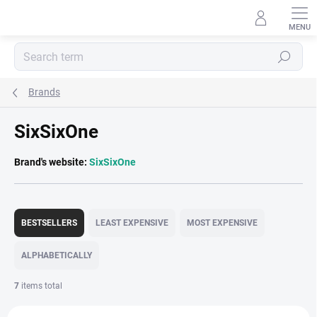
Skip
to
content
Search
Brands
SixSixOne
Brand's website:
SixSixOne
P
r
BESTSELLERS
LEAST EXPENSIVE
MOST EXPENSIVE
o
d
ALPHABETICALLY
u
c
7
items total
t
L
s