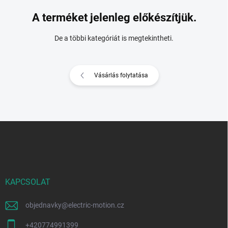
A terméket jelenleg előkészítjük.
De a többi kategóriát is megtekintheti.
Vásárlás folytatása
L
á
b
l
é
c
KAPCSOLAT
objednavky
@
electric-motion.cz
+420774991399