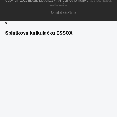
Copyright 2026
Electric-Motion.cz ⚡
. Minden jog fenntartva.
Süti beállítások
szerkesztése
Shoptet készítette
×
Splátková kalkulačka ESSOX