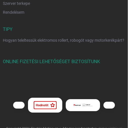
Szerver terkepe
Rendelésem
TIPY
Hogyan teleltessük elektromos rollert, robogót vagy motorkerékpárt?
ONLINE FIZETÉSI LEHETŐSÉGET BIZTOSÍTUNK