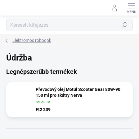
Ugrás
a
fő
tartalomhoz
Keresés
Elektromos robogók
Údržba
Legnépszerűbb termékek
Převodový olej Motul Scooter Gear 80W-90
150 ml pro skútry Nerva
SKLADEM
Ft2 239
T