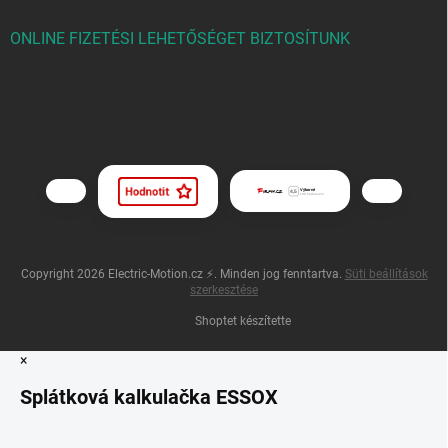
ONLINE FIZETÉSI LEHETŐSÉGET BIZTOSÍTUNK
Copyright 2026
Electric-Motion.cz ⚡
. Minden jog fenntartva.
Süti beállítások
szerkesztése
Shoptet készítette
×
Splátková kalkulačka ESSOX