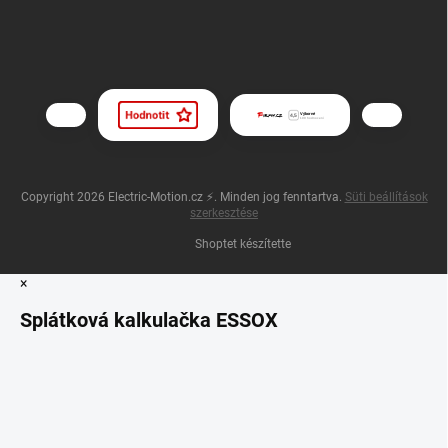
Copyright 2026
Electric-Motion.cz ⚡
. Minden jog fenntartva.
Süti beállítások
szerkesztése
Shoptet készítette
×
Splátková kalkulačka ESSOX