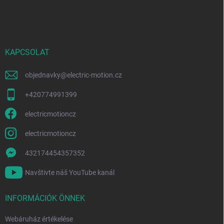
á
b
l
é
c
KAPCSOLAT
objednavky
@
electric-motion.cz
+420774991399
electricmotioncz
electricmotioncz
432174454357352
Navštivte náš YouTube kanál
INFORMÁCIÓK ÖNNEK
Webáruház értékelése