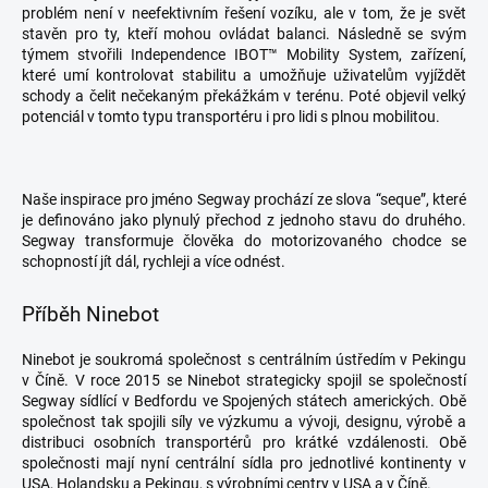
problém není v neefektivním řešení vozíku, ale v tom, že je svět
stavěn pro ty, kteří mohou ovládat balanci. Následně se svým
týmem stvořili Independence IBOT™ Mobility System, zařízení,
které umí kontrolovat stabilitu a umožňuje uživatelům vyjíždět
schody a čelit nečekaným překážkám v terénu. Poté objevil velký
potenciál v tomto typu transportéru i pro lidi s plnou mobilitou.
Naše inspirace pro jméno Segway prochází ze slova “seque”, které
je definováno jako plynulý přechod z jednoho stavu do druhého.
Segway transformuje člověka do motorizovaného chodce se
schopností jít dál, rychleji a více odnést.
Příběh Ninebot
Ninebot je soukromá společnost s centrálním ústředím v Pekingu
v Číně. V roce 2015 se Ninebot strategicky spojil se společností
Segway sídlící v Bedfordu ve Spojených státech amerických. Obě
společnost tak spojili síly ve výzkumu a vývoji, designu, výrobě a
distribuci osobních transportérů pro krátké vzdálenosti. Obě
společnosti mají nyní centrální sídla pro jednotlivé kontinenty v
USA, Holandsku a Pekingu, s výrobními centry v USA a v Číně.