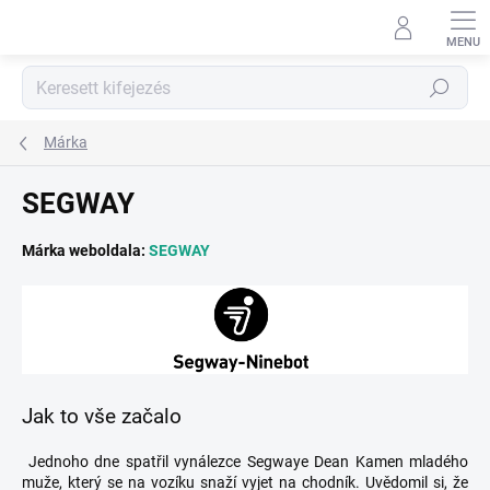
Ugrás
a
fő
tartalomhoz
Keresés
Márka
SEGWAY
Márka weboldala:
SEGWAY
Jak to vše začalo
Jednoho dne spatřil vynálezce Segwaye Dean Kamen mladého
muže, který se na vozíku snaží vyjet na chodník. Uvědomil si, že