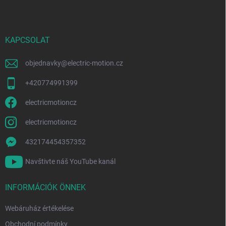
b
á
n
l
y
é
í
c
KAPCSOLAT
t
á
s
objednavky
@
electric-motion.cz
e
l
+420774991399
e
m
electricmotioncz
e
i
electricmotioncz
432174454357352
Navštivte náš YouTube kanál
INFORMÁCIÓK ÖNNEK
Webáruház értékelése
Obchodní podmínky