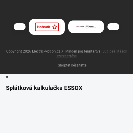
Copyright 2026
Electric-Motion.cz ⚡
. Minden jog fenntartva.
Süti beállítások
szerkesztése
Shoptet készítette
×
Splátková kalkulačka ESSOX