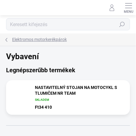
Ugrás
a
fő
tartalomhoz
Keresés
Elektromos motorkerékpárok
Vybavení
Legnépszerűbb termékek
NASTAVITELNÝ STOJAN NA MOTOCYKL S
TLUMIČEM NR TEAM
SKLADEM
Ft34 410
T