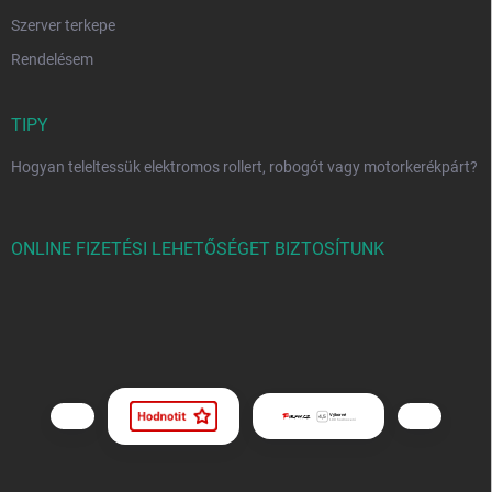
Szerver terkepe
Rendelésem
TIPY
Hogyan teleltessük elektromos rollert, robogót vagy motorkerékpárt?
ONLINE FIZETÉSI LEHETŐSÉGET BIZTOSÍTUNK