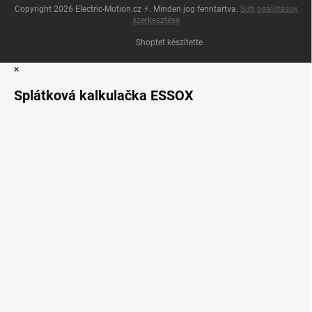
Copyright 2026
Electric-Motion.cz ⚡
. Minden jog fenntartva.
Süti beállítások
szerkesztése
Shoptet készítette
×
Splátková kalkulačka ESSOX