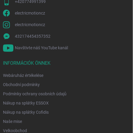
l
+420774991399
e
m
electricmotioncz
e
i
electricmotioncz
432174454357352
Navštivte náš YouTube kanál
INFORMÁCIÓK ÖNNEK
Webáruház értékelése
Obchodní podmínky
Podmínky ochrany osobních údajů
Nákup na splátky ESSOX
Nákup na splátky Cofidis
Naše mise
Velkoobchod