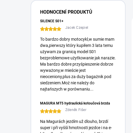
a
n
HODNOCENÍ PRODUKTŮ
e
l
SILENCE S01+
Jacek Czepiel
To bardzo dobry motocykl,w sumie mam
dwa,pierwszy który kupiłem 3 lata temu
używam za granicą model S01
bezproblemowe użytkowanie jak narazie.
Ma bardzo dobre przyśpieszenie dobrze
wyważony,w mieście jest
nieoceniony,plus za duży bagażnik pod
siedzeniem.Moż nie należy do
najtańszych w porównaniu...
MAGURA MT5 hydraulická kotoučová brzda
Zdeněk Fišer
Na Magurách jezdím už dlouho, brzdí
super i při vyšší hmotnosti jezdce i na e-