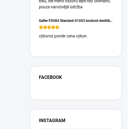
biku, dle mého názoru lépe než Shimano,
pouze náročnější údržba
Galfer FD584 Standard G1053 brzdové destičky pro Magura Gustrav PRO
výborný poměr cena výkon
FACEBOOK
INSTAGRAM