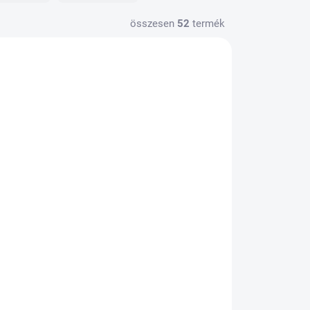
összesen
52
termék
1023
999
ADEM
SKLADEM
8.S
Magura brzdový
kotouč MDR-P, Ø 220
mm
Ft15 011
Kosárba