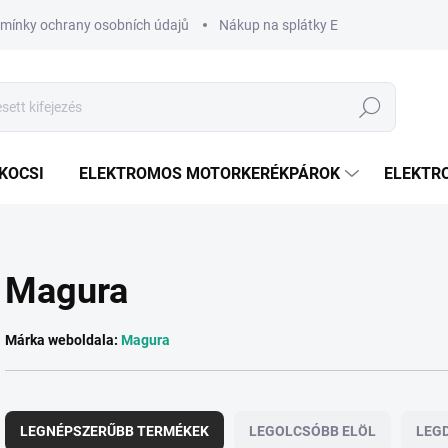
mínky ochrany osobních údajů
Nákup na splátky ESSOX
Nákup n
Keresés
KOCSI
ELEKTROMOS MOTORKERÉKPÁROK
ELEKTR
Magura
Márka weboldala:
Magura
T
e
LEGNÉPSZERŰBB TERMÉKEK
LEGOLCSÓBB ELÖL
LEG
r