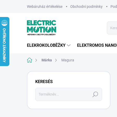
Ugrás
Webáruház értékelése
Obchodní podmínky
Pod
a
fő
tartalomhoz
ELEKROKOLOBĚŽKY
ELEKTROMOS NANO
Kezdőlap
Márka
Magura
O
l
KERESÉS
d
a
Keresés
l
s
ó
p