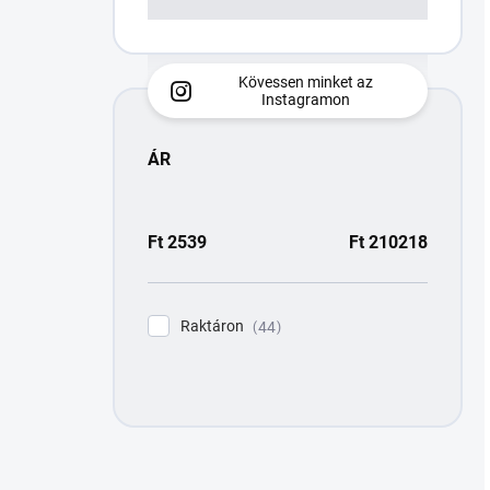
Kövessen minket az
Instagramon
ÁR
Ft
2539
Ft
210218
Raktáron
44