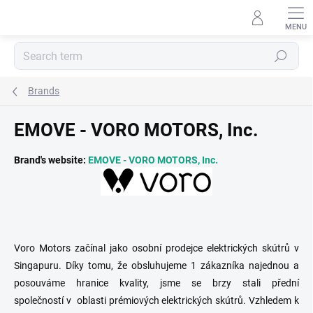
Skip
to
content
Search
Brands
EMOVE - VORO MOTORS, Inc.
Brand's website:
EMOVE - VORO MOTORS, Inc.
Voro Motors začínal jako osobní prodejce elektrických skútrů v
Singapuru. Díky tomu, že obsluhujeme 1 zákazníka najednou a
posouváme hranice kvality, jsme se brzy stali
přední
společností
v
oblasti prémiových elektrických skútrů.
Vzhledem k