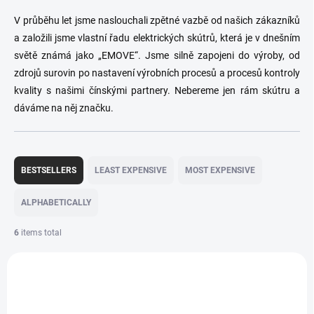
V průběhu let jsme naslouchali zpětné vazbě od našich zákazníků
a založili jsme vlastní řadu elektrických skútrů, která je v dnešním
světě známá jako „EMOVE“. Jsme silně zapojeni do výroby, od
zdrojů surovin po nastavení výrobních procesů a procesů kontroly
kvality s našimi čínskými partnery. Nebereme jen rám skútru a
dáváme na něj značku.
P
r
BESTSELLERS
LEAST EXPENSIVE
MOST EXPENSIVE
o
d
ALPHABETICALLY
u
c
6
items total
t
L
s
i
o
438
s
r
t
t