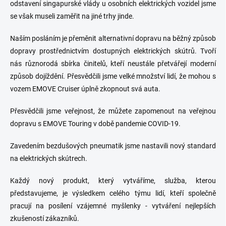
odstavení singapurské vlády u osobních elektrických vozidel jsme
se však museli zaměřit na jiné trhy jinde.
Naším posláním je přeměnit alternativní dopravu na běžný způsob
dopravy prostřednictvím dostupných elektrických skútrů. Tvoří
nás různorodá sbírka činitelů, kteří neustále přetvářejí moderní
způsob dojíždění. Přesvědčili jsme velké množství lidí, že mohou s
vozem EMOVE Cruiser úplně zkopnout svá auta.
Přesvědčili jsme veřejnost, že můžete zapomenout na veřejnou
dopravu s EMOVE Touring v době pandemie COVID-19.
Zavedením bezdušových pneumatik jsme nastavili nový standard
na elektrických skútrech.
Každý nový produkt, který vytváříme, služba, kterou
představujeme, je výsledkem celého týmu lidí, kteří společně
pracují na posílení vzájemné myšlenky - vytváření nejlepších
zkušeností zákazníků.