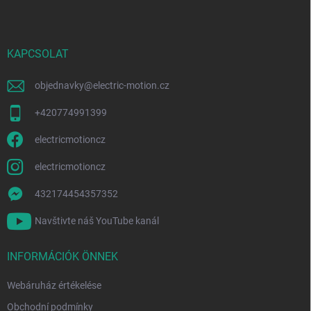
b
á
n
l
y
é
í
c
KAPCSOLAT
t
á
s
objednavky
@
electric-motion.cz
e
l
+420774991399
e
m
electricmotioncz
e
i
electricmotioncz
432174454357352
Navštivte náš YouTube kanál
INFORMÁCIÓK ÖNNEK
Webáruház értékelése
Obchodní podmínky