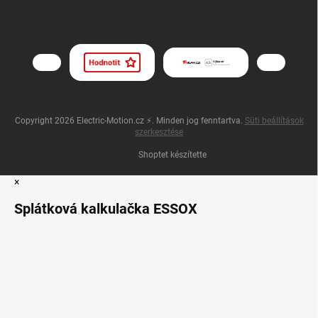
Copyright 2026
Electric-Motion.cz ⚡
. Minden jog fenntartva.
Süti beállítások
szerkesztése
Shoptet készítette
×
Splátková kalkulačka ESSOX