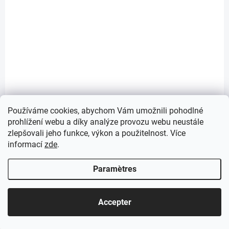
336/YM
Používáme cookies, abychom Vám umožnili pohodlné
prohlížení webu a díky analýze provozu webu neustále
zlepšovali jeho funkce, výkon a použitelnost. Více
informací
zde
.
Paramètres
Accepter
SKLADEM U DODAVATELE