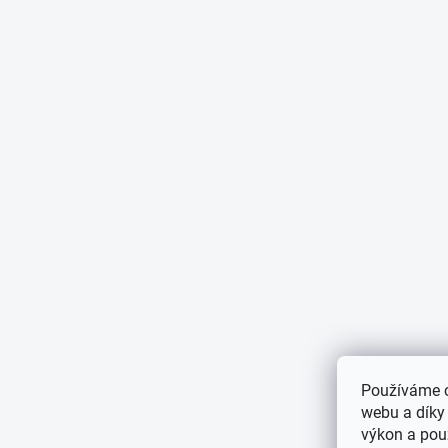
Používáme c
webu a díky
výkon a použ