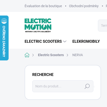
Aller
Évaluation de la boutique
Obchodní podmínky
au
contenu
ELECTRIC SCOOTERS
ELEKROMOBILY
Accueil
Electric Scooters
NERVA
E
n
RECHERCHE
c
a
Recherche
d
r
é