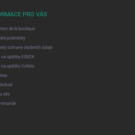
ORMACE PRO VÁS
tion de la boutique
dní podmínky
nky ochrany osobních údajů
 na splátky ESSOX
na splátky Cofidis
mise
obchod
u site
ommande