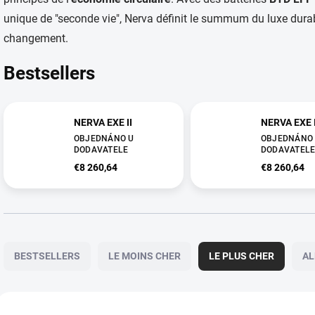
unique de "seconde vie", Nerva définit le summum du luxe durab
changement.
Bestsellers
NERVA EXE II
NERVA EXE I
OBJEDNÁNO U
OBJEDNÁNO
DODAVATELE
DODAVATEL
€8 260,64
€8 260,64
T
r
BESTSELLERS
LE MOINS CHER
LE PLUS CHER
AL
i
d
e
L
s
i