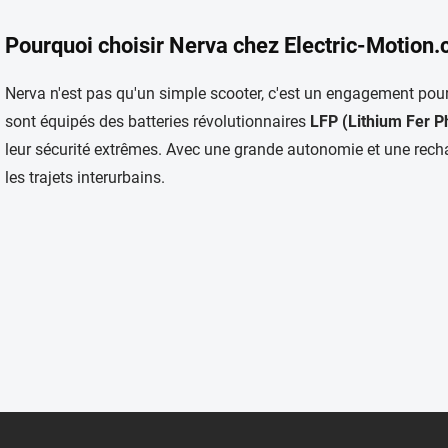
C
o
Pourquoi choisir Nerva chez Electric-Motion.
n
t
r
Nerva n'est pas qu'un simple scooter, c'est un engagement pou
ô
sont équipés des batteries révolutionnaires
LFP (Lithium Fer 
l
e
leur sécurité extrêmes. Avec une grande autonomie et une recharge
d
les trajets interurbains.
e
s
l
i
s
t
e
s