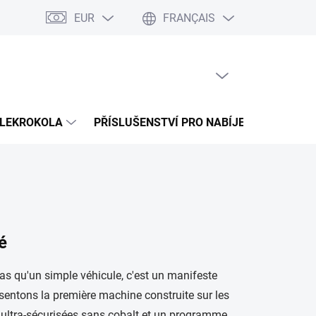
EUR
FRANÇAIS
up na splátky Cofidis
Naše mise
Velkoobchod
Plan du site
PANIER VIDE
PANIER
D'ACHAT
LEKROKOLA
PŘÍSLUŠENSTVÍ PRO NABÍJENÍ
PROD
é
pas qu'un simple véhicule, c'est un manifeste
sentons la première machine construite sur les
ultra-sécurisées sans cobalt et un programme