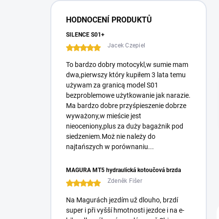
HODNOCENÍ PRODUKTŮ
SILENCE S01+
Jacek Czepiel
To bardzo dobry motocykl,w sumie mam
dwa,pierwszy który kupiłem 3 lata temu
używam za granicą model S01
bezproblemowe użytkowanie jak narazie.
Ma bardzo dobre przyśpieszenie dobrze
wyważony,w mieście jest
nieoceniony,plus za duży bagażnik pod
siedzeniem.Moż nie należy do
najtańszych w porównaniu...
MAGURA MT5 hydraulická kotoučová brzda
Zdeněk Fišer
Na Magurách jezdím už dlouho, brzdí
super i při vyšší hmotnosti jezdce i na e-