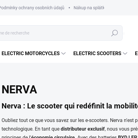
Podmínky ochrany osobních údajů
Nákup na splátky ESSOX
Nák
Recherche
ELECTRIC MOTORCYCLES
ELECTRIC SCOOTERS
E
NERVA
Nerva : Le scooter qui redéfinit la mobilit
Oubliez tout ce que vous savez sur les e-scooters. Nerva n'est 
technologique. En tant que
distributeur exclusif
, nous vous pré
principes de l'
économie circulaire
. Avec des batteries
BYD LFP