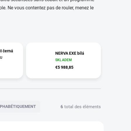
le. Ne vous contentez pas de rouler, menez le
I černá
NERVA EXE bílá
 U
SKLADEM
E
€5 988,85
6
total des éléments
PHABÉTIQUEMENT