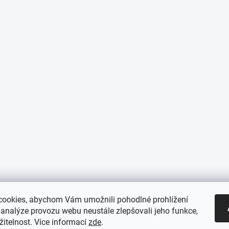
ookies, abychom Vám umožnili pohodlné prohlížení
 analýze provozu webu neustále zlepšovali jeho funkce,
itelnost. Více informací
zde
.