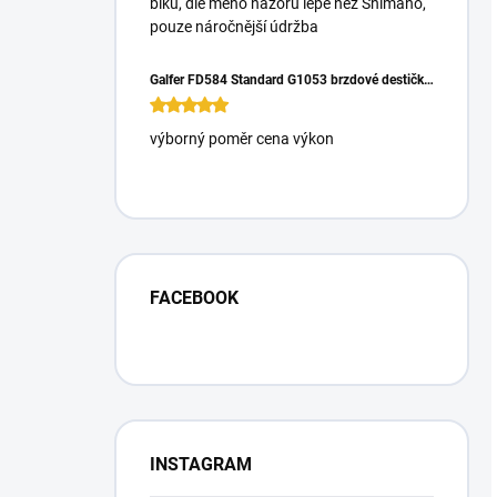
biku, dle mého názoru lépe než Shimano,
pouze náročnější údržba
Galfer FD584 Standard G1053 brzdové destičky pro Magura Gustrav PRO
výborný poměr cena výkon
FACEBOOK
INSTAGRAM