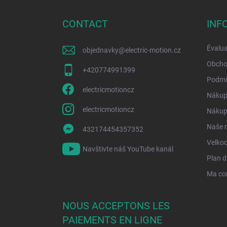
e
d
CONTACT
INF
d
e
Évalua
objednavky
@
electric-motion.cz
p
a
Obcho
+420774991399
g
Podmí
e
electricmotioncz
Nákup
electricmotioncz
Nákup 
Naše 
432174454357352
Velko
Navštivte náš YouTube kanál
Plan d
Ma c
NOUS ACCEPTONS LES
PAIEMENTS EN LIGNE