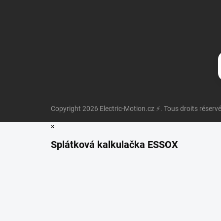
Copyright 2026
Electric-Motion.cz ⚡
. Tous droits réserv
×
Splátková kalkulačka ESSOX