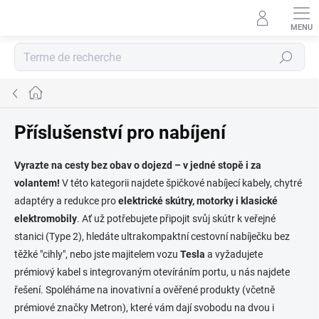
Aller
au
contenu
Recherche
Accueil
Příslušenství pro nabíjení
Vyrazte na cesty bez obav o dojezd – v jedné stopě i za
volantem!
V této kategorii najdete špičkové nabíjecí kabely, chytré
adaptéry a redukce pro
elektrické skútry, motorky i klasické
elektromobily
. Ať už potřebujete připojit svůj skútr k veřejné
stanici (Type 2), hledáte ultrakompaktní cestovní nabíječku bez
těžké "cihly", nebo jste majitelem vozu
Tesla
a vyžadujete
prémiový kabel s integrovaným otevíráním portu, u nás najdete
řešení. Spoléháme na inovativní a ověřené produkty (včetně
prémiové značky Metron), které vám dají svobodu na dvou i