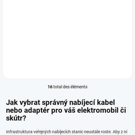
Schuko
€285,24
Ajouter au panier
Metron AC01: Type 2 to Schuko | Charge Anything from an EV Station
(16A / 3.7kW) Need a standard socket at an EV charging station? The
Metron AC01 Adapter is the solution!...
16
total des éléments
C
o
n
Jak vybrat správný nabíjecí kabel
t
nebo adaptér pro váš elektromobil či
r
skútr?
ô
l
e
Infrastruktura veřejných nabíjecích stanic neustále roste. Aby z ní