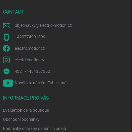
d
e
CONTACT
p
a
objednavky
@
electric-motion.cz
g
e
+420774991399
electricmotioncz
electricmotioncz
432174454357352
Navštivte náš YouTube kanál
INFORMACE PRO VÁS
Évaluation de la boutique
Obchodní podmínky
Podmínky ochrany osobních údajů