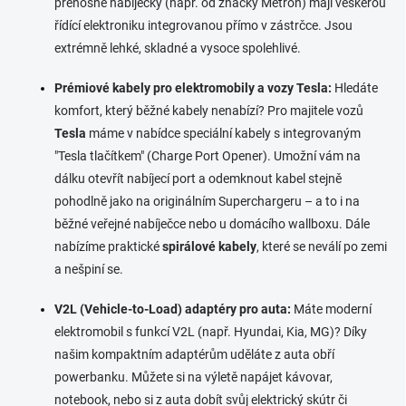
přenosné nabíječky (např. od značky Metron) mají veškerou
řídící elektroniku integrovanou přímo v zástrčce. Jsou
extrémně lehké, skladné a vysoce spolehlivé.
Prémiové kabely pro elektromobily a vozy Tesla:
Hledáte
komfort, který běžné kabely nenabízí? Pro majitele vozů
Tesla
máme v nabídce speciální kabely s integrovaným
"Tesla tlačítkem" (Charge Port Opener). Umožní vám na
dálku otevřít nabíjecí port a odemknout kabel stejně
pohodlně jako na originálním Superchargeru – a to i na
běžné veřejné nabíječce nebo u domácího wallboxu. Dále
nabízíme praktické
spirálové kabely
, které se neválí po zemi
a nešpiní se.
V2L (Vehicle-to-Load) adaptéry pro auta:
Máte moderní
elektromobil s funkcí V2L (např. Hyundai, Kia, MG)? Díky
našim kompaktním adaptérům uděláte z auta obří
powerbanku. Můžete si na výletě napájet kávovar,
notebook, nebo si z auta dobít svůj elektrický skútr či