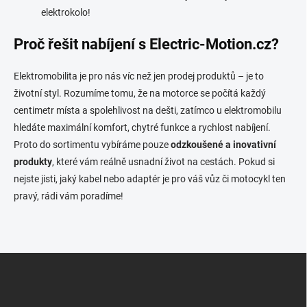
elektrokolo!
Proč řešit nabíjení s Electric-Motion.cz?
Elektromobilita je pro nás víc než jen prodej produktů – je to
životní styl. Rozumíme tomu, že na motorce se počítá každý
centimetr místa a spolehlivost na dešti, zatímco u elektromobilu
hledáte maximální komfort, chytré funkce a rychlost nabíjení.
Proto do sortimentu vybíráme pouze
odzkoušené a inovativní
produkty
, které vám reálně usnadní život na cestách. Pokud si
nejste jisti, jaký kabel nebo adaptér je pro váš vůz či motocykl ten
pravý, rádi vám poradíme!
P
i
e
d