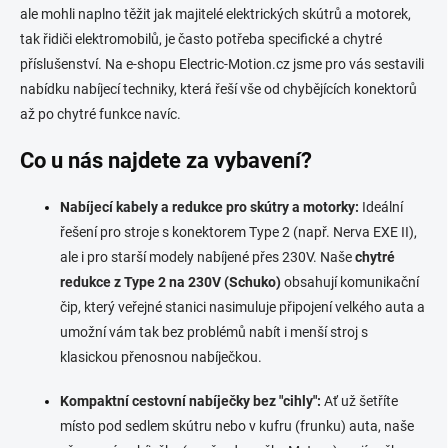
d
ale mohli naplno těžit jak majitelé elektrických skútrů a motorek,
e
s
tak řidiči elektromobilů, je často potřeba specifické a chytré
l
příslušenství. Na e-shopu Electric-Motion.cz jsme pro vás sestavili
i
nabídku nabíjecí techniky, která řeší vše od chybějících konektorů
s
t
až po chytré funkce navíc.
e
s
Co u nás najdete za vybavení?
Nabíjecí kabely a redukce pro skútry a motorky:
Ideální
řešení pro stroje s konektorem Type 2 (např. Nerva EXE II),
ale i pro starší modely nabíjené přes 230V. Naše
chytré
redukce z Type 2 na 230V (Schuko)
obsahují komunikační
čip, který veřejné stanici nasimuluje připojení velkého auta a
umožní vám tak bez problémů nabít i menší stroj s
klasickou přenosnou nabíječkou.
Kompaktní cestovní nabíječky bez "cihly":
Ať už šetříte
místo pod sedlem skútru nebo v kufru (frunku) auta, naše