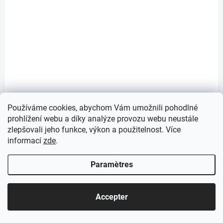
1885
Používáme cookies, abychom Vám umožnili pohodlné
prohlížení webu a díky analýze provozu webu neustále
zlepšovali jeho funkce, výkon a použitelnost. Více
informací
zde
.
SKLADEM U DODAVATELE
Paramètres
SurRon Light Bee battery 72V 42Ah P42A
Performance (M)
€2 837,42
Accepter
Ajouter au panier