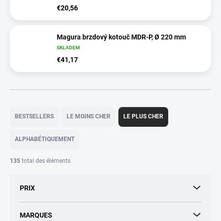
€20,56
Magura brzdový kotouč MDR-P, Ø 220 mm
SKLADEM
€41,17
T
r
BESTSELLERS
LE MOINS CHER
LE PLUS CHER
i
d
ALPHABÉTIQUEMENT
e
s
135
total des éléments
p
r
PRIX
o
d
u
MARQUES