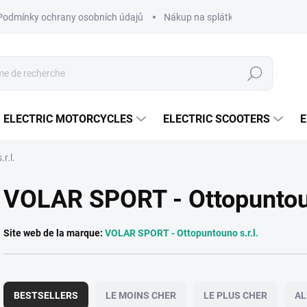
Podmínky ochrany osobních údajů
Nákup na splátky ESSOX
Nák
Recherche
ELECTRIC MOTORCYCLES
ELECTRIC SCOOTERS
E
r.l.
VOLAR SPORT - Ottopuntoun
Site web de la marque:
VOLAR SPORT - Ottopuntouno s.r.l.
T
r
BESTSELLERS
LE MOINS CHER
LE PLUS CHER
AL
i