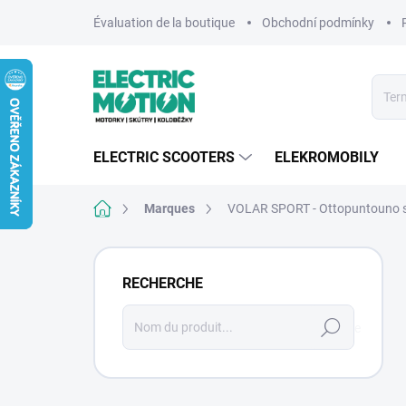
Aller
Évaluation de la boutique
Obchodní podmínky
au
contenu
ELECTRIC SCOOTERS
ELEKROMOBILY
Accueil
Marques
VOLAR SPORT - Ottopuntouno s.
E
n
RECHERCHE
c
a
Recherche
d
r
é