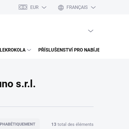
EUR
FRANÇAIS
up na splátky Cofidis
Naše mise
Velkoobchod
Plan du site
PANIER VIDE
PANIER
D'ACHAT
LEKROKOLA
PŘÍSLUŠENSTVÍ PRO NABÍJENÍ
PROD
o s.r.l.
13
total des éléments
PHABÉTIQUEMENT