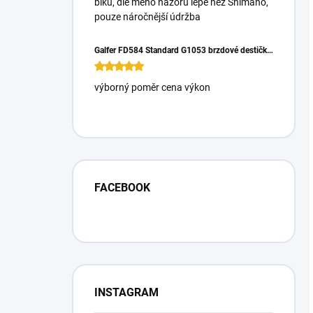
biku, dle mého názoru lépe než Shimano,
pouze náročnější údržba
Galfer FD584 Standard G1053 brzdové destičky pro Magura Gustrav PRO
výborný poměr cena výkon
FACEBOOK
INSTAGRAM