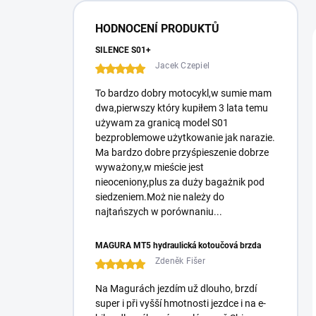
HODNOCENÍ PRODUKTŮ
SILENCE S01+
Jacek Czepiel
To bardzo dobry motocykl,w sumie mam
dwa,pierwszy który kupiłem 3 lata temu
używam za granicą model S01
bezproblemowe użytkowanie jak narazie.
Ma bardzo dobre przyśpieszenie dobrze
wyważony,w mieście jest
nieoceniony,plus za duży bagażnik pod
siedzeniem.Moż nie należy do
najtańszych w porównaniu...
MAGURA MT5 hydraulická kotoučová brzda
Zdeněk Fišer
Na Magurách jezdím už dlouho, brzdí
super i při vyšší hmotnosti jezdce i na e-